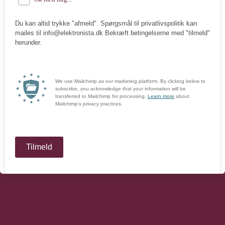
Du kan altid trykke "afmeld". Spørgsmål til privatlivspolitik kan
mailes til info@elektronista.dk Bekræft betingelserne med "tilmeld"
herunder.
We use Mailchimp as our marketing platform. By clicking below to
subscribe, you acknowledge that your information will be
transferred to Mailchimp for processing.
Learn more
about
Mailchimp's privacy practices.